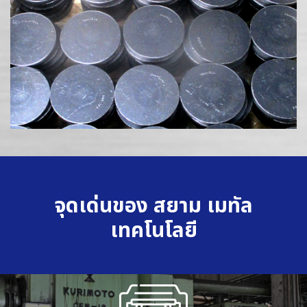
จุดเด่นของ สยาม เมทัล
เทคโนโลยี